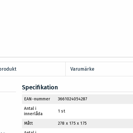
produkt
Varumärke
Specifikation
EAN-nummer
3661024054287
Antal i
1 st
innerlåda
Mått
278 x 175 x 175
Antal i