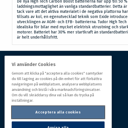
De nya High Tech Carbon Boost batterierna har upp till 50 
laddningsmottaglighet än vanliga standardbatterier. Detta är
tack vare att det aktiva materialet i de negativa plattorna har
tillsats av kol, en egenutvecklad teknik som Exide introduce
utvecklingen av AGM- och EFB- batterierna. Tudor High Tech 
idealiska för bilar med mycket elektrisk utrustning och star
motorer. Batteriet har 30% mer startkraft än standardbatter
är helt underhållsfritt.
Vi använder Cookies
Om Hall Miba
Genom att klicka på "acceptera alla cookies" samtycker
du till lagring av cookies på din enhet för att förbättra
Hall Miba är grossisten som funnits på marknaden i
navigeringen på webbplatsen, analysera webbplatsens
över 150 år. Från huvudkontoret i småländska Växjö
användning och bistå i våra marknadsföringsinsatser.
styrs hela organisationen, som erbjuder prisvärda
Om du vill skräddarsy dina val så kan du trycka på
produkter till kunder i rörelse.
inställningar.
Acceptera alla cookies
Avvisa alla