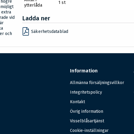
% högre
1 st
ytterlåda
 möjligt
 extra
Ladda ner
rade vid
är
ka
Säkerhetsdatablad
ier och
Information
Allmänna försäljningsvillkor
Integritetspolicy
Kontakt
Övrig information
Visselblåsartjänst
Cookie-inställningar