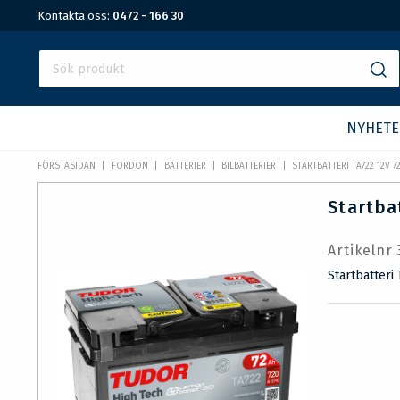
Kontakta oss:
0472 - 166 30
NYHETE
FÖRSTASIDAN
FORDON
BATTERIER
BILBATTERIER
STARTBATTERI TA722 12V 7
Startba
Artikelnr
Startbatteri