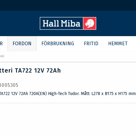
R
FORDON
FÖRBRUKNING
FRITID
HEMMET
2AH
tteri TA722 12V 72Ah
 3005305
 TA722 12V 72Ah 720A(EN) High-Tech Tudor. Mått: L278 x B175 x H175 mm