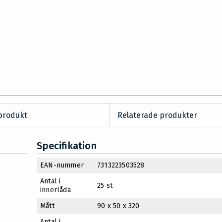
produkt
Relaterade produkter
Specifikation
EAN-nummer
7313223503528
Antal i
25 st
innerlåda
Mått
90 x 50 x 320
Antal i