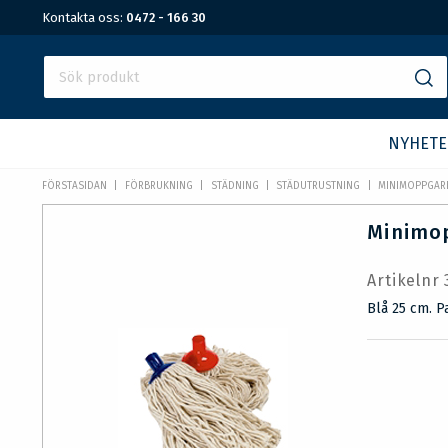
Kontakta oss:
0472 - 166 30
NYHETE
FÖRSTASIDAN
FÖRBRUKNING
STÄDNING
STÄDUTRUSTNING
MINIMOPPGARN
Minimop
Artikelnr
Blå 25 cm. P