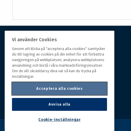
Vi använder Cookies
Om Hall Miba
Genom att klicka på "acceptera alla cookies" samtycker
du till lagring av cookies på din enhet för att förbättra
Hall Miba är grossisten som funnits på marknaden i
navigeringen på webbplatsen, analysera webbplatsens
över 150 år. Från huvudkontoret i småländska Växjö
användning och bistå i våra marknadsföringsinsatser.
styrs hela organisationen, som erbjuder prisvärda
Om du vill skräddarsy dina val så kan du trycka på
produkter till kunder i rörelse.
inställningar.
Acceptera alla cookies
Avvisa alla
Cookie-inställningar
Copyright © 2026 Hall Miba