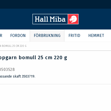
R
FORDON
FÖRBRUKNING
FRITID
HEMMET
 BOMULL 25 CM 220 G
pgarn bomull 25 cm 220 g
 3503528
assande skaft 3503719.