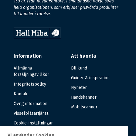
150 år. Från huvudkontoret i småländska Växjö styrs
hela organisationen, som erbjuder prisvärda produkter
till kunder i rörelse.
Information
Att handla
Allmänna
Bli kund
försäljningsvillkor
Guider & inspiration
Integritetspolicy
Nyheter
Kontakt
Handskanner
Övrig information
Mobilscanner
Visselblåsartjänst
Cookie-inställningar
Vi använder Cookies