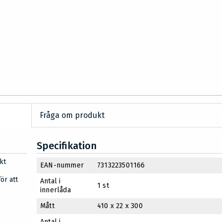
Fråga om produkt
Specifikation
kt
EAN-nummer
7313223501166
ör att
Antal i
1 st
innerlåda
Mått
410 x 22 x 300
Antal i