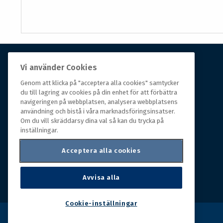
Vi använder Cookies
Om Hall Miba
Genom att klicka på "acceptera alla cookies" samtycker
du till lagring av cookies på din enhet för att förbättra
Hall Miba är grossisten som funnits på marknaden i
navigeringen på webbplatsen, analysera webbplatsens
över 150 år. Från huvudkontoret i småländska Växjö
användning och bistå i våra marknadsföringsinsatser.
styrs hela organisationen, som erbjuder prisvärda
Om du vill skräddarsy dina val så kan du trycka på
produkter till kunder i rörelse.
inställningar.
Acceptera alla cookies
Avvisa alla
Cookie-inställningar
Copyright © 2026 Hall Miba