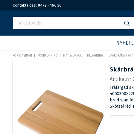
Kontakta oss:
0472 - 166 30
NYHETE
FÖRSTASIDAN
FÖRBRUKNING
MAT & DRYCK
TILLAGNING
SKÄRBRÄDA TRÄ 40
Skärbrä
Artikelnr
Träfärgad sk
400X300X22MM
bröd som för
Skötselråd: 