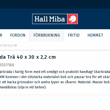
R
FORDON
FÖRBRUKNING
FRITID
HEMMET
 X 30 X 2,2 CM
da Trä 40 x 30 x 2,2 cm
 3501166
ärbräda i härlig form med ett smidigt och prakiskt handtag! Skärbräd
 kommer i det slitstarka materialet bok och passar bra för att skär
 att hacka grönsaker och andra typer av råvaror. Material: Massiv bok
Handdiskas (olja in vid behov).