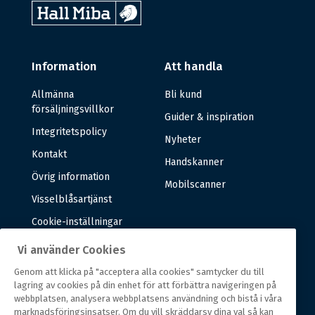
Information
Att handla
Allmänna
Bli kund
försäljningsvillkor
Guider & inspiration
Integritetspolicy
Nyheter
Kontakt
Handskanner
Övrig information
Mobilscanner
Visselblåsartjänst
Cookie-inställningar
Vi använder Cookies
Om oss
Genom att klicka på "acceptera alla cookies" samtycker du till
lagring av cookies på din enhet för att förbättra navigeringen på
Om oss
webbplatsen, analysera webbplatsens användning och bistå i våra
marknadsföringsinsatser. Om du vill skräddarsy dina val så kan
Vår historia