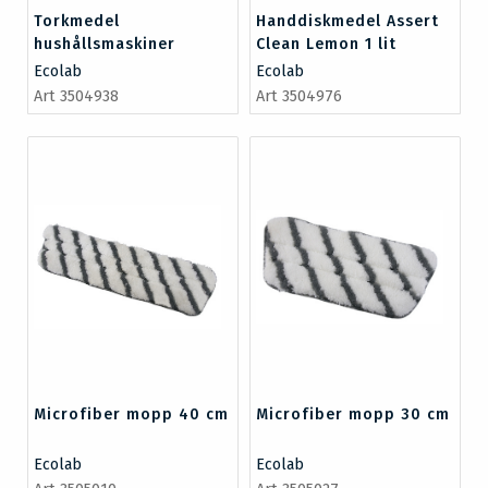
Torkmedel
Handdiskmedel Assert
hushållsmaskiner
Clean Lemon 1 lit
Toprinse UNI 1 lit
Ecolab
Ecolab
Art 3504938
Art 3504976
Microfiber mopp 40 cm
Microfiber mopp 30 cm
Ecolab
Ecolab