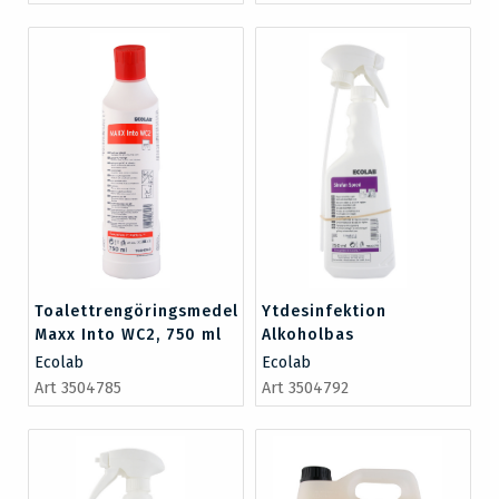
Toalettrengöringsmedel
Ytdesinfektion
Maxx Into WC2, 750 ml
Alkoholbas
SirafanSpeed 750 ml
Ecolab
Ecolab
Art 3504785
Art 3504792