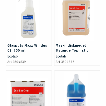
Glasputs Maxx Windus
Maskindiskmedel
C2, 750 ml
flytande Topmatic
Clean 5 lit
Ecolab
Ecolab
Art 3504839
Art 3504877