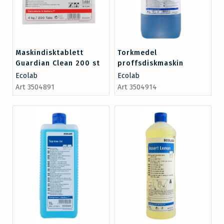
Maskindisktablett
Torkmedel
Guardian Clean 200 st
proffsdiskmaskin
Toprinse Clean 5 l
Ecolab
Ecolab
Art 3504891
Art 3504914